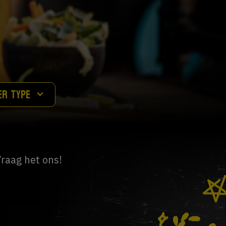
ER TYPE
.
raag het ons!