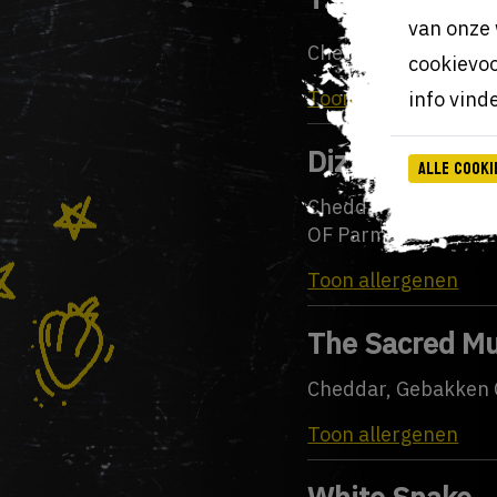
van onze 
Cheddar, Spek, Pika
cookievoo
Toon allergenen
info vind
Dizzy Miss
Alle cooki
Cheddar, Pesto, Zo
OF Parmezaan
Toon allergenen
The Sacred M
Cheddar, Gebakken 
Toon allergenen
White Snake