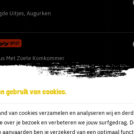
gde Uitjes, Augurken
SPICY
aus Met Zoete Komkommer
SPICY
n gebruik van cookies.
us, Jalapeño Peper
nd van cookies verzamelen en analyseren wij en derd
e over je bezoek en verbeteren we jouw surfgedrag. D
e aanvaarden ben je verzekerd van een optimaal func