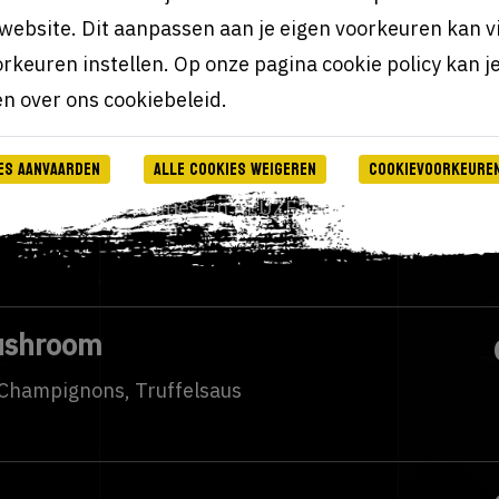
website. Dit aanpassen aan je eigen voorkeuren kan v
nte Saus Met BBQ Saus
rkeuren instellen. Op onze pagina cookie policy kan j
en over ons cookiebeleid.
es aanvaarden
Alle cookies weigeren
Cookievoorkeuren
ngedroogde Tomaatjes En KEUZE Uit Mozzarella
ushroom
Champignons, Truffelsaus