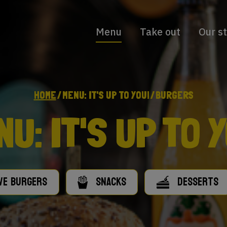
Menu
Take out
Our s
HOME
MENU: IT'S UP TO YOU!
BURGERS
U: IT'S UP TO 
VE BURGERS
SNACKS
DESSERTS