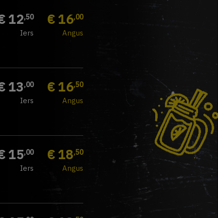
€ 12
€ 16
,50
,00
Iers
Angus
€ 13
€ 16
,00
,50
Iers
Angus
€ 15
€ 18
,00
,50
Iers
Angus