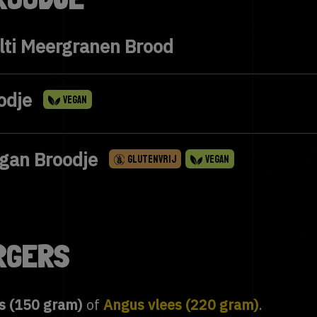
lti Meergranen Brood
odje
VEGAN
egan Broodje
GLUTENVRIJ
VEGAN
RGERS
es (150 gram)
of
Angus vlees (220 gram)
.