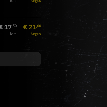
Iers
Angus
€ 17
€ 21
,50
,00
Iers
Angus