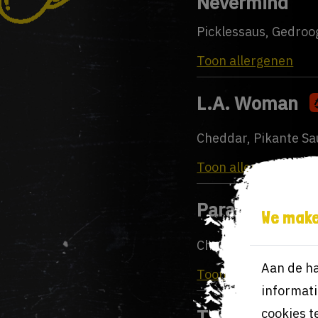
Nevermind
Picklessaus, Gedroo
Toon allergenen
L.A. Woman
Cheddar, Pikante S
Toon allergenen
Paranoid
We make
Cheddar, Pikante Sa
Aan de ha
Toon allergenen
informati
T.N.T
cookies t
SPICY