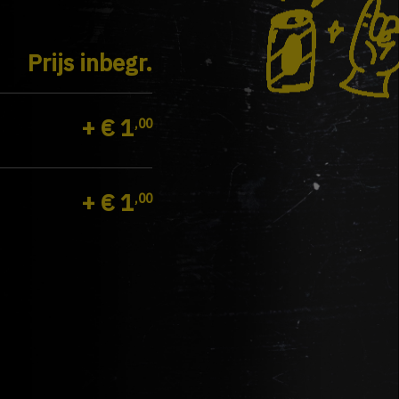
Prijs inbegr.
+
€ 1
,00
+
€ 1
,00