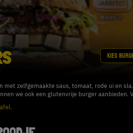
RS
KIES BURG
n met zelfgemaakte saus, tomaat, rode ui en sla
nnen we ook een glutenvrije burger aanbieden. V
afel.
BROODJE