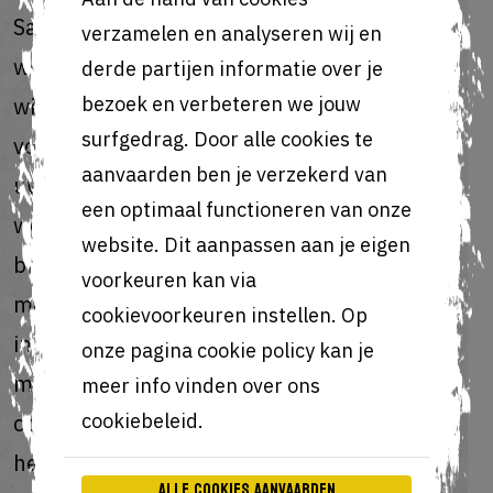
Safari kan u in de instellingen bepalen
verzamelen en analyseren wij en
welke cookies u op uw computer of toestel
derde partijen informatie over je
wil toestaan. U kan in elke browser er ook
bezoek en verbeteren we jouw
surfgedrag. Door alle cookies te
voor kiezen om alle cookies die reeds op
aanvaarden ben je verzekerd van
uw computer staan te verwijderen. Let er
een optimaal functioneren van onze
wel op dat u deze instellingen voor elke
website. Dit aanpassen aan je eigen
browser op elk toestel dat u gebruikt apart
voorkeuren kan via
moet aanpassen. Indien u ervoor kiest om
cookievoorkeuren instellen. Op
in uw browser geen enkele soort cookies
onze pagina cookie policy kan je
meer toe te laten, inclusief functionele
meer info vinden over ons
cookies, kan dit een negatieve impact
cookiebeleid.
hebben op de werking van onze websites.
Alle cookies aanvaarden