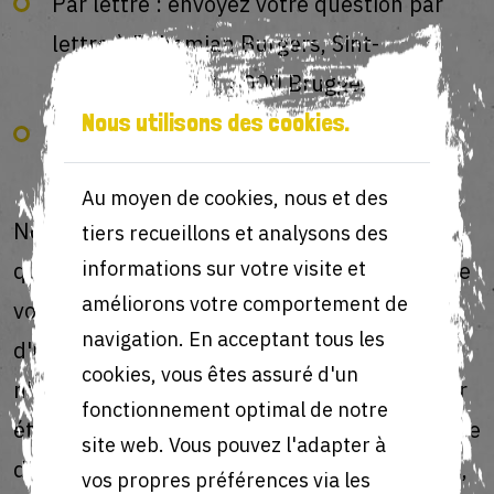
Par lettre : envoyez votre question par
lettre à Bohemian Burgers, Sint-
Amandstraat 22, 8000 Brugge.
Nous utilisons des cookies.
Par e-mail : envoyez votre question à
info@bohemianburgers.be.
Au moyen de cookies, nous et des
Note : pour pouvoir répondre à votre
tiers recueillons et analysons des
question, nous avons besoin d'une preuve de
informations sur votre visite et
améliorons votre comportement de
votre identité. Il peut s'agir d'une copie ou
navigation. En acceptant tous les
d'un scan de votre carte d'identité. Nous
cookies, vous êtes assuré d'un
n'utiliserons cette copie ou ce scan que pour
fonctionnement optimal de notre
établir si vous êtes effectivement la personne
site web. Vous pouvez l'adapter à
dont les données personnelles sont traitées,
vos propres préférences via les