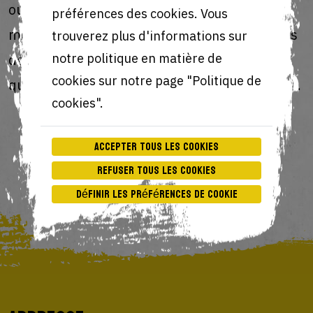
ou le parent ou le tuteur dans le cas des
préférences des cookies. Vous
moins de 16 ans. Dès que nous sommes tous
trouverez plus d'informations sur
deux satisfaits de la réponse à votre
notre politique en matière de
cookies sur notre page "Politique de
question, nous détruisons la copie ou le scan.
cookies".
Accepter tous les cookies
Refuser tous les cookies
Définir les préférences de cookie