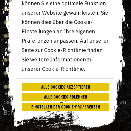
können Sie eine optimale Funktion
Hausgemachte Soßen
unserer Website gewährleisten. Sie
Frische Zutaten
können dies über die Cookie-
Einstellungen an Ihre eigenen
Ungewöhnliche und gewagte
Präferenzen anpassen. Auf unserer
Kombinationen
Seite zur Cookie-Richtlinie finden
Einzigartige Atmosphäre
Sie weitere Informationen zu
unserer Cookie-Richtlinie.
Tolle Musik
Alle Cookies akzeptieren
Bedienung mit einem Lächeln 😊
Alle Cookies ablehnen
Sagen Sie nicht einfach Burger-Restaurant zu
Einstellen der Cookie-Präferenzen
Bohemian Burgers!