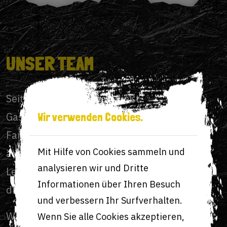
UNSER TEAM
Seit fünf Generationen fließt
Gastronomieblut durch unsere Adern. Eine
Wir verwenden Cookies.
Familie, die großen Wert auf gutes und vor
Mit Hilfe von Cookies sammeln und
allem hochwertiges Essen legt. Eine
analysieren wir und Dritte
Leidenschaft, die wir gerne mit allen teilen,
Informationen über Ihren Besuch
die unser Restaurant besuchen.
und verbessern Ihr Surfverhalten.
Was Bohemian Burgers so einzigartig macht:
Wenn Sie alle Cookies akzeptieren,